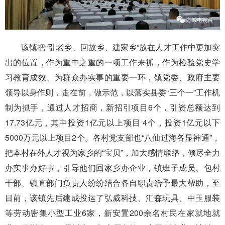
该镇把“引老乡、回故乡、建家乡”放在人才工作中更加突
出的位置，作为重中之重的一项工作来抓，作为检验党史学
习教育成效、为群众办实事的重要一环，镇党委、政府主要
领导以身作则，走在前，做示范，以落实县委“三个一”工作机
制为抓手，通过人才招商，新招引项目6个，引资总额达到
17.73亿元，其中投资1亿元以上项目 4个，投资1亿元以下
5000万元以上项目2个。各村党支部也“八仙过海各显神通”，
把本村在外人才视为家乡的“宝贝”，加大感情联络，倾尽全力
办实事办好事，引导他们回家乡办企业，镇班子成员、包村
干部、镇直部门负责人纷纷结合各自职责给予最大帮助，至
目前，该镇先后建成投运了弘威科技、汇森玩具、中玉服装
等劳动密集小型工业6家，新安置200余名村民在家就地就