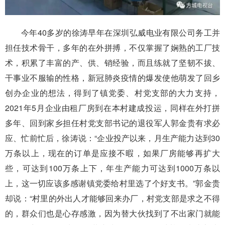
今年40多岁的徐涛早年在深圳弘威电业有限公司务工并
担任技术骨干，多年的在外拼搏，不仅掌握了娴熟的工厂技
术，积累了丰富的产、供、销经验，而且练就了坚韧不拔、
干事业不服输的性格，新冠肺炎疫情的爆发使他萌发了回乡
创办企业的想法，得到了镇党委、村党支部的大力支持，
2021年5月企业由租厂房到在本村建成投运，同样在外打拼
多年、回到家乡担任村党支部书记的退役军人郭金贵有求必
应、忙前忙后，徐涛说：“企业投产以来，月生产能力达到30
万条以上，现在的订单是应接不暇，如果厂房能够再扩大
些，可达到100万条上下，年生产能力可达到1000万条以
上，这一切应该多感谢镇党委给村里选了个好支书。”郭金贵
却说：“村里的外出人才能够回来办厂，村党支部是求之不得
的，群众们也是心存感激，因为替大伙找到了不出家门就能