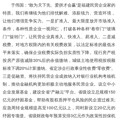
于伟国：“敢为天下先、爱拼才会赢”是福建民营企业家的
特质。我们将继续为他们排忧解难、添薪续力、营造环境，
让他们增强竞争实力。一是扩准入。最大限度放开市场准入
条件，各种性质企业一视同仁，打破各种各样“卷帘门”“玻璃
门”“旋转门”，让民营企业真准入、快准入、易准入。二是减
税费。对地方权限内的有关税费政策，以法定标准的最低水
平来落实，确保企业税费实际负担实质性下降。现行房产税
按房产原值减除30%后的余值缴纳，城镇土地使用税按税额
标准下调20%计算缴纳。省定涉企行政事业性收费“零收费”。
三是促融资。将扶持民营企业成效纳入对银行业机构考核机
制，推动金融机构更加积极主动地服务民营企业。设立中小
企业发展基金，建设全省“产融云”平台。省级设立总规模150
亿元的纾困基金，帮助有股权质押平仓风险的民企渡过难关;
应急周转金规模提高至100亿元以上，同时新设立20亿元的
纾困专项债。省级财政每年预算安排3亿元作为政策性担保机