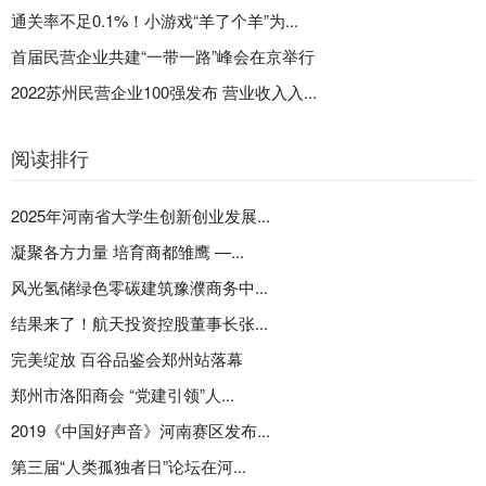
通关率不足0.1%！小游戏“羊了个羊”为...
首届民营企业共建“一带一路”峰会在京举行
2022苏州民营企业100强发布 营业收入入...
阅读排行
2025年河南省大学生创新创业发展...
凝聚各方力量 培育商都雏鹰 —...
风光氢储绿色零碳建筑豫濮商务中...
结果来了！航天投资控股董事长张...
完美绽放 百谷品鉴会郑州站落幕
郑州市洛阳商会 “党建引领”人...
2019《中国好声音》河南赛区发布...
第三届“人类孤独者日”论坛在河...